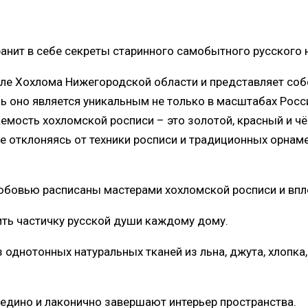
ранит в себе секреты старинного самобытного русского
селе Хохлома Нижегородской области и представляет со
 оно является уникальным не только в масштабах России
аемость хохломской росписи – это золотой, красный и ч
 отклоняясь от техники росписи и традиционных орнамен
бовью расписаны мастерами хохломской росписи и впле
ть частичку русской души каждому дому.
днотонных натуральных тканей из льна, джута, хлопка, 
дино и лаконично завершают интерьер пространства.