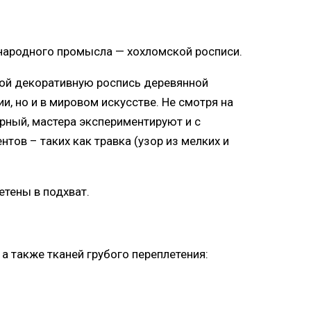
 народного промысла — хохломской росписи.
бой декоративную роспись деревянной
, но и в мировом искусстве. Не смотря на
ёрный, мастера экспериментируют и с
тов – таких как травка (узор из мелких и
тены в подхват.
а также тканей грубого переплетения: