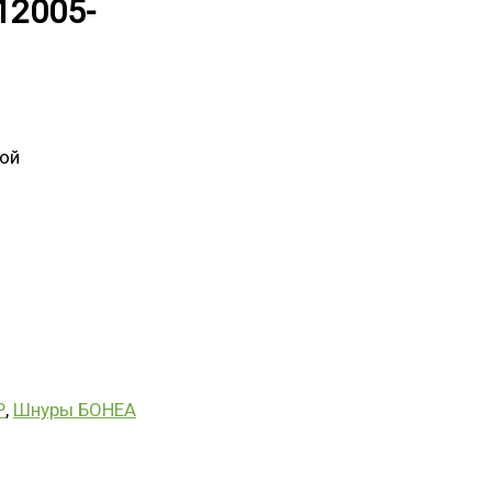
12005-
той
Р
,
Шнуры БОНЕА