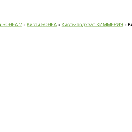
а БОНЕА 2
»
Кисти БОНЕА
»
Кисть-подхват КИММЕРИЯ
»
К