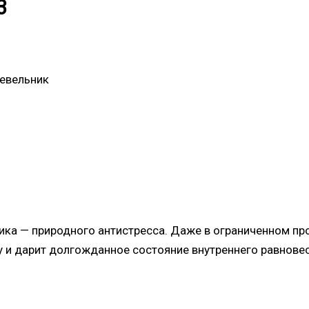
3
жевельник
ка — природного антистресса. Даже в ограниченном п
у и дарит долгожданное состояние внутреннего равновес