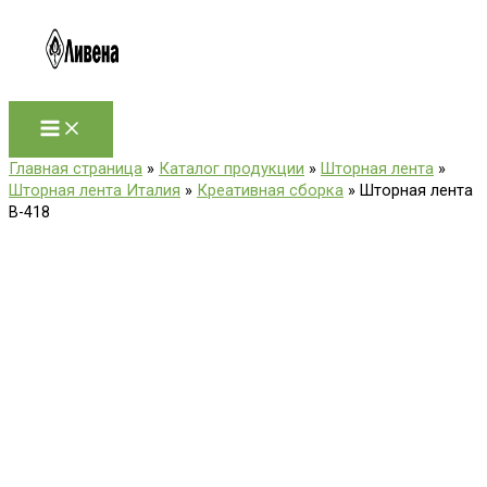
Перейти
к
содержимому
Главная страница
»
Каталог продукции
»
Шторная лента
»
Шторная лента Италия
»
Креативная сборка
»
Шторная лента
B-418