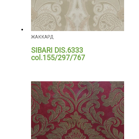
ЖАККАРД
SIBARI DIS.6333
col.155/297/767