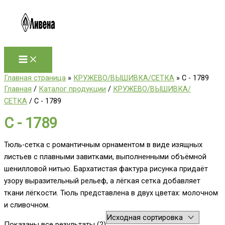
Перейти
к
содержимому
Главная страница
»
КРУЖЕВО/ВЫШИВКА/СЕТКА
»
C - 1789
Главная
/
Каталог продукции
/
КРУЖЕВО/ВЫШИВКА/
СЕТКА
/ C - 1789
C - 1789
Тюль-сетка с романтичным орнаментом в виде изящных
листьев с плавными завитками, выполненными объёмной
шенилловой нитью. Бархатистая фактура рисунка придаёт
узору выразительный рельеф, а лёгкая сетка добавляет
ткани лёгкости. Тюль представлена в двух цветах: молочном
и сливочном.
Показаны все результаты (2)