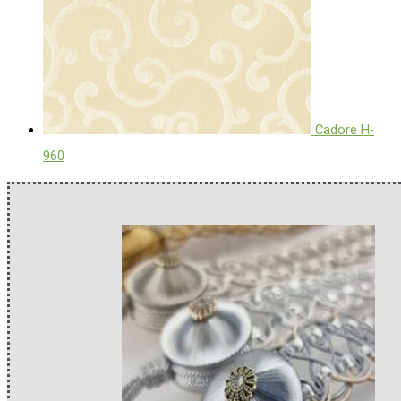
Cadore H-
960