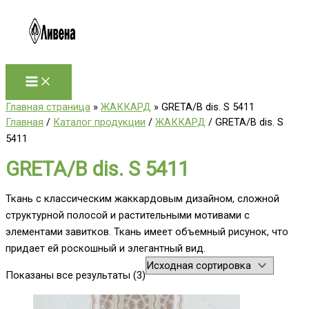
Перейти
к
содержимому
Главная страница
»
ЖАККАРД
»
GRETA/B dis. S 5411
Главная
/
Каталог продукции
/
ЖАККАРД
/ GRETA/B dis. S
5411
GRETA/B dis. S 5411
Ткань с классическим жаккардовым дизайном, сложной
структурной полосой и растительными мотивами с
элементами завитков. Ткань имеет объемный рисунок, что
придает ей роскошный и элегантный вид.
Показаны все результаты (3)