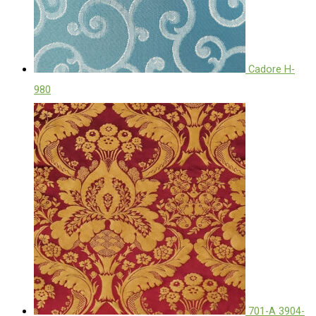
Cadore H-
980
701-А 3904-