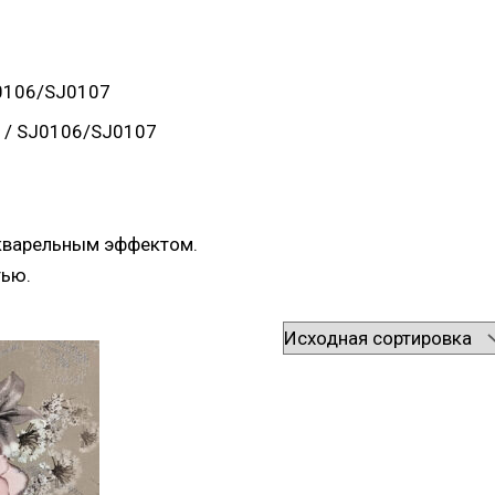
0106/SJ0107
/ SJ0106/SJ0107
акварельным эффектом.
тью.